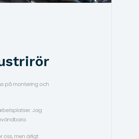
strirör
kus på montering och
arbetsplatser. Jag
användbara.
ör oss, men ärligt