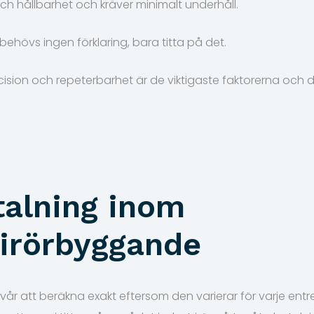
och hållbarhet och kräver minimalt underhåll.
 behövs ingen förklaring, bara titta på det.
ecision och repeterbarhet är de viktigaste faktorerna och d
talning inom
rirörbyggande
vår att beräkna exakt eftersom den varierar för varje entr