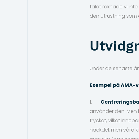
talat räknade vi inte
den utrustning som 
Utvidg
Under de senaste åre
Exempel på AMA-v
1.
Centreringsb
använder den. Men i 
trycket, vilket inneb
nackdel, men våra kil