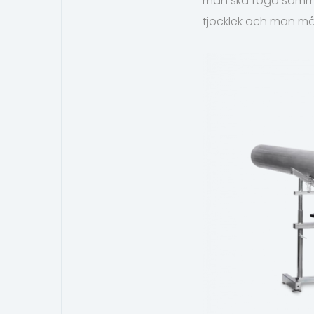
man ska foga samman
tjocklek och man må