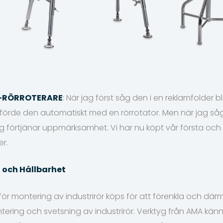
 -RÖRROTERARE
: När jag först såg den i en reklamfolder bl
örde den automatiskt med en rörrotator. Men när jag såg d
g förtjänar uppmärksamhet. Vi har nu köpt vår första och 
er.
n och Hållbarhet
r för montering av industrirör köps för att förenkla och d
ring och svetsning av industrirör. Verktyg från AMA kän