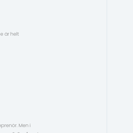
e är helt
eprenör. Men i