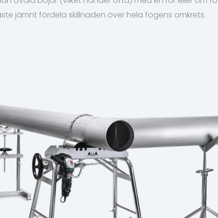
 ovala böjar (vilket händer ofta) med en rör eller om fo
ste jämnt fördela skillnaden över hela fogens omkrets.