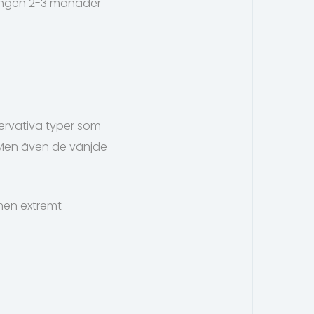
lningen 2-3 månader
ervativa typer som
. Men även de vänjde
men extremt