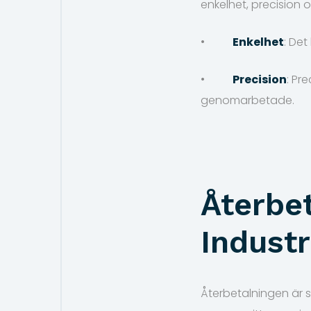
enkelhet, precision 
•
Enkelhet
: Det
•
Precision
: Pr
genomarbetade.
Återbe
Indust
Återbetalningen är s