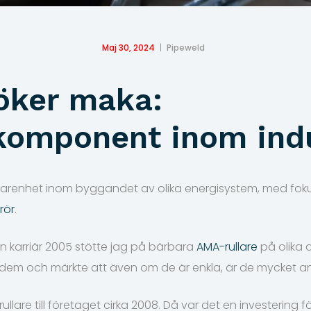
Maj 30, 2024
Pipeweld
öker maka:
komponent inom indu
erfarenhet inom byggandet av olika energisystem, med fo
rör
.
n karriär 2005 stötte jag på bärbara
AMA-rullare
på olika 
dem och märkte att även om de är enkla, är de mycket 
rullare till företaget cirka 2008. Då var det en investering f