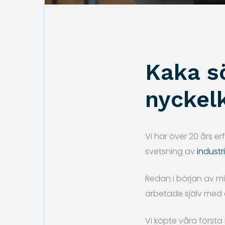
Kaka s
nyckel
Vi har över 20 års 
svetsning av
industri
Redan i början av mi
arbetade själv med 
Vi köpte våra första 