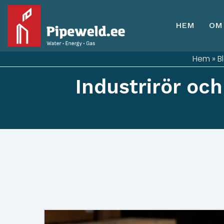
HEM
OM
Hem
»
B
Industrirör och