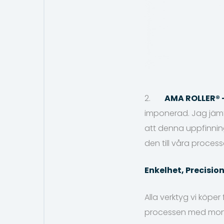
2.
AMA ROLLER®
imponerad. Jag jämf
att denna uppfinnin
den till våra process
Enkelhet, Precisio
Alla verktyg vi köpe
processen med monte