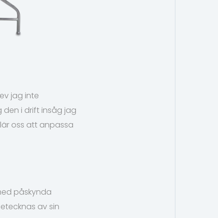
ev jag inte
en i drift insåg jag
lär oss att anpassa
ärmed påskynda
netecknas av sin