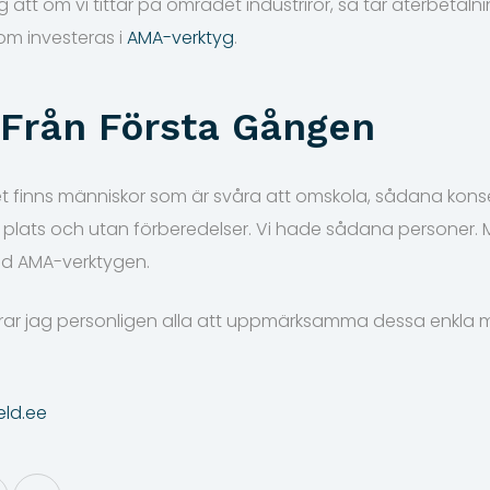
 att om vi tittar på området industrirör, så tar återbeta
som investeras i
AMA-verktyg
.
 Från Första Gången
et finns människor som är svåra att omskola, sådana kons
 på plats och utan förberedelser. Vi hade sådana personer
id AMA-verktygen.
ar jag personligen alla att uppmärksamma dessa enkla 
eld.ee