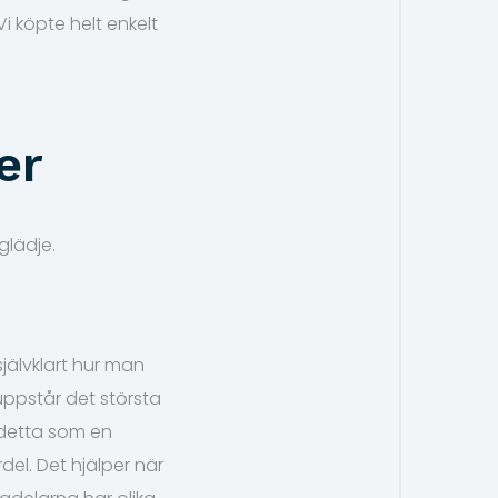
i köpte helt enkelt
er
glädje.
jälvklart hur man
uppstår det största
e detta som en
del. Det hjälper när